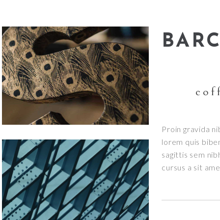
BAR
cof
Proin gravida ni
lorem quis bibe
sagittis sem nib
cursus a sit am