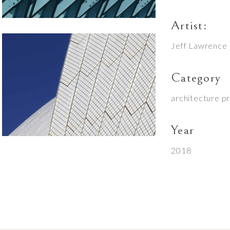
Artist:
Jeff Lawrence
Category
architecture p
Year
2018